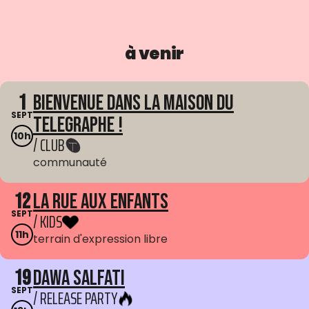
à venir
1
Bienvenue dans La Maison du
SEPT
Telegraphe !
10h
/ CLUB
communauté
12
La Rue aux enfants
SEPT
/ KIDS
11h
terrain d'expression libre
19
Dawa Salfati
SEPT
/ RELEASE PARTY