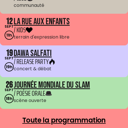
communauté
12
La Rue aux enfants
SEPT
/ KIDS
11h
terrain d'expression libre
19
Dawa Salfati
SEPT
/ RELEASE PARTY
19h
concert & débat
26
Journée mondiale du Slam
SEPT
/ POÉSIE ORALE
18h
scène ouverte
Toute la programmation