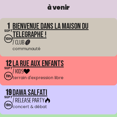
à venir
1
Bienvenue dans La Maison du
SEPT
Telegraphe !
10h
/ CLUB
communauté
12
La Rue aux enfants
SEPT
/ KIDS
11h
terrain d'expression libre
19
Dawa Salfati
SEPT
/ RELEASE PARTY
19h
concert & débat