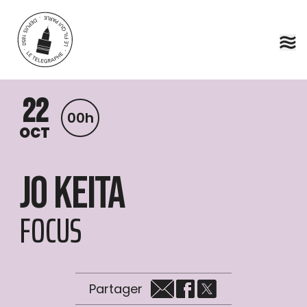
Aller au contenu principal
22
00h
OCT
Jo Keita
FOCUS
Partager