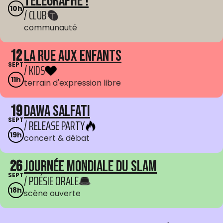
Telegraphe !
10h
/ CLUB
communauté
12
La Rue aux enfants
SEPT
/ KIDS
11h
terrain d'expression libre
19
Dawa Salfati
SEPT
/ RELEASE PARTY
19h
concert & débat
26
Journée mondiale du Slam
SEPT
/ POÉSIE ORALE
18h
scène ouverte