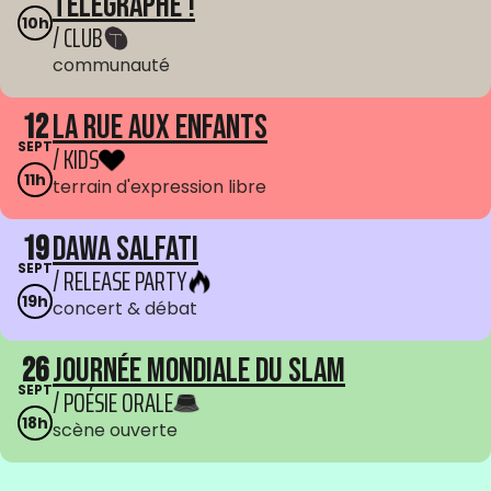
Telegraphe !
10h
/ CLUB
communauté
12
La Rue aux enfants
SEPT
/ KIDS
11h
terrain d'expression libre
19
Dawa Salfati
SEPT
/ RELEASE PARTY
19h
concert & débat
26
Journée mondiale du Slam
SEPT
/ POÉSIE ORALE
18h
scène ouverte