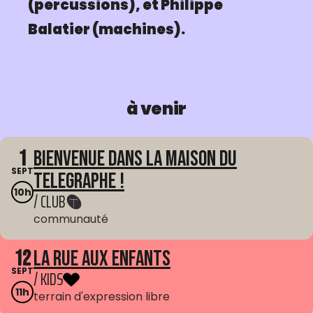
(percussions), et Philippe
Balatier (machines).
à venir
1
Bienvenue dans La Maison du
SEPT
Telegraphe !
10h
/ CLUB
communauté
12
La Rue aux enfants
SEPT
/ KIDS
11h
terrain d'expression libre