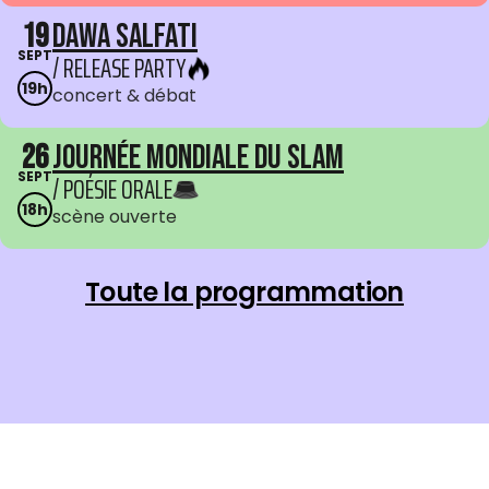
19
Dawa Salfati
SEPT
/ RELEASE PARTY
19h
concert & débat
26
Journée mondiale du Slam
SEPT
/ POÉSIE ORALE
18h
scène ouverte
Toute la programmation