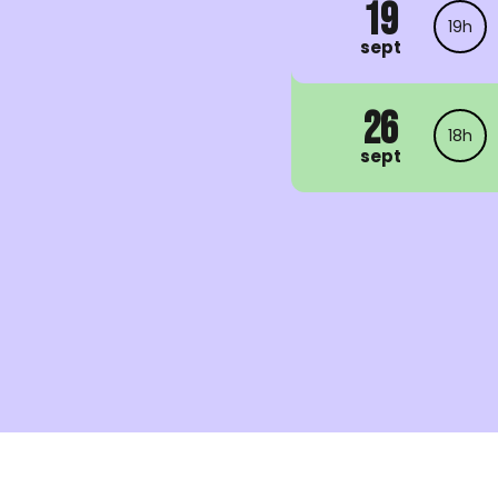
19
19h
sept
26
18h
sept