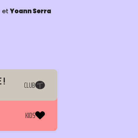
 et
Yoann Serra
 !
CLUB
KIDS