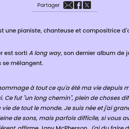
Partager
 une pianiste, chanteuse et compositrice d'
r est sorti
A long way
, son dernier album de j
s se mélangent.
hommage à tout ce qu'a été ma vie depuis 
i. Ce fut "un long chemin", plein de choses d
 vie de tout le monde. Je suis née et j'ai gra
leine de sons, mais parfois difficile, si vous 
férent
, affirme Jany McPherson.
J'ai du faire d