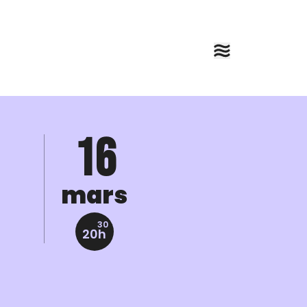
16
mars
30
20h