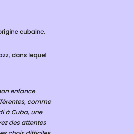
origine cubaine.
azz, dans lequel
mon enfance
ifférentes, comme
ndi à Cuba, une
avez des attentes
es choix difficiles