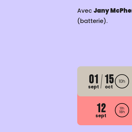
Avec
Jany McPhe
(batterie).
01
15
10h
sept
oct
12
11h
18h
sept