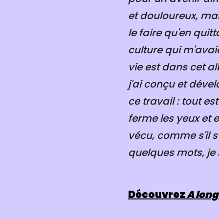
et douloureux, mai
le faire qu'en quit
culture qui m'ava
vie est dans cet a
j'ai conçu et déve
ce travail : tout e
ferme les yeux et
vécu, comme s'il s
quelques mots, je 
Découvrez
A lon