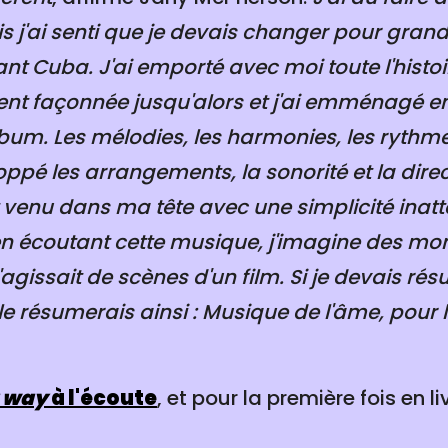
s j'ai senti que je devais changer pour grandi
tant Cuba. J'ai emporté avec moi toute l'histoire
ient façonnée jusqu'alors et j'ai emménagé e
lbum. Les mélodies, les harmonies, les rythme
loppé les arrangements, la sonorité et la dire
st venu dans ma tête avec une simplicité inatt
 en écoutant cette musique, j'imagine des 
'agissait de scènes d'un film. Si je devais ré
le résumerais ainsi : Musique de l'âme, pour 
g way
à l'écoute
, et pour la première fois en l