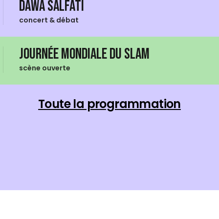
Dawa Salfati
concert & débat
Journée mondiale du Slam
scène ouverte
Toute la programmation