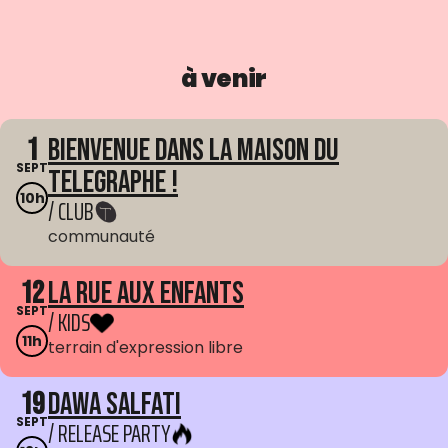
à venir
1
Bienvenue dans La Maison du
SEPT
Telegraphe !
10h
/ CLUB
communauté
12
La Rue aux enfants
SEPT
/ KIDS
11h
terrain d'expression libre
19
Dawa Salfati
SEPT
/ RELEASE PARTY