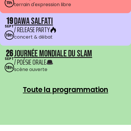
11h
terrain d'expression libre
19
Dawa Salfati
SEPT
/ RELEASE PARTY
19h
concert & débat
26
Journée mondiale du Slam
SEPT
/ POÉSIE ORALE
18h
scène ouverte
Toute la programmation