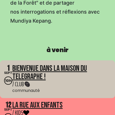
de la Forêt" et de partager
nos interrogations et réflexions avec
Mundiya Kepang.
à venir
1
Bienvenue dans La Maison du
SEPT
Telegraphe !
10h
/ CLUB
communauté
12
La Rue aux enfants
SEPT
/ KIDS