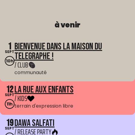
à venir
1
Bienvenue dans La Maison du
SEPT
Telegraphe !
10h
/ CLUB
communauté
12
La Rue aux enfants
SEPT
/ KIDS
11h
terrain d'expression libre
19
Dawa Salfati
SEPT
/ RELEASE PARTY