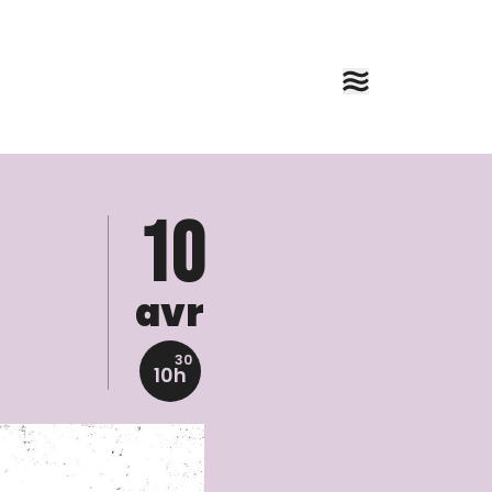
10
avr
30
10h