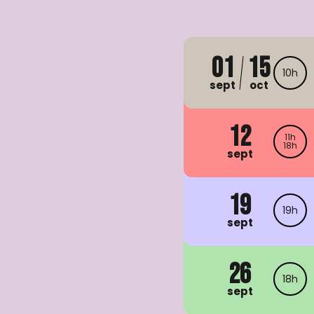
01
15
10h
sept
oct
12
11h
18h
sept
19
19h
sept
26
18h
sept