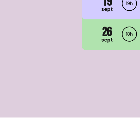
19
19h
sept
26
18h
sept