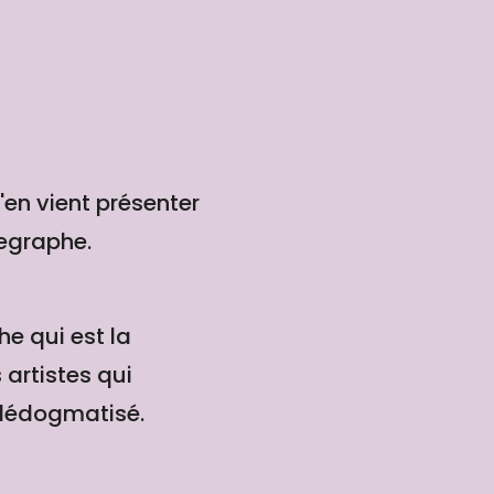
en vient présenter
legraphe.
e qui est la
 artistes qui
l dédogmatisé.