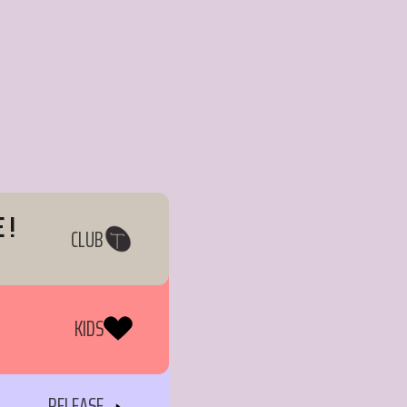
 !
CLUB
KIDS
RELEASE