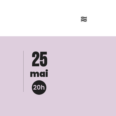
25
mai
20h