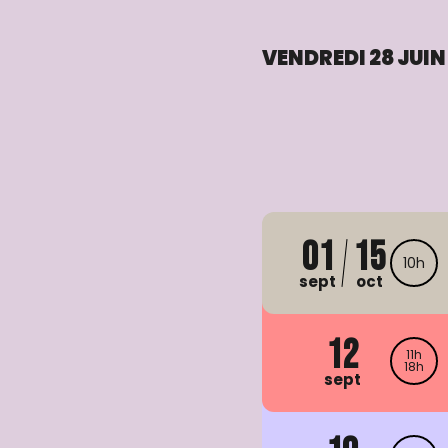
VENDREDI 28 JUIN
01
15
10h
sept
oct
12
11h
18h
sept