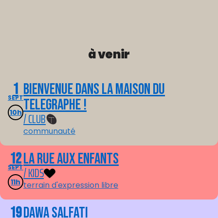
à venir
1
Bienvenue dans La Maison du
SEPT
Telegraphe !
10h
/ CLUB
communauté
12
La Rue aux enfants
SEPT
/ KIDS
11h
terrain d'expression libre
19
Dawa Salfati