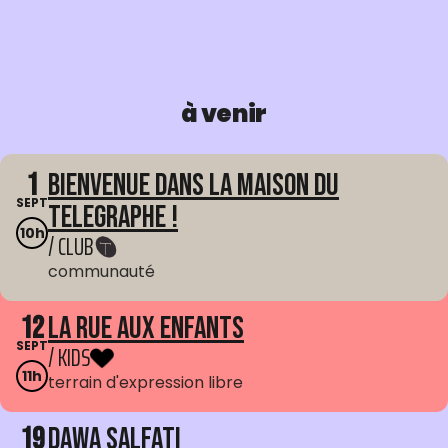
à venir
1
Bienvenue dans La Maison du
SEPT
Telegraphe !
10h
/ CLUB
communauté
12
La Rue aux enfants
SEPT
/ KIDS
11h
terrain d'expression libre
19
Dawa Salfati