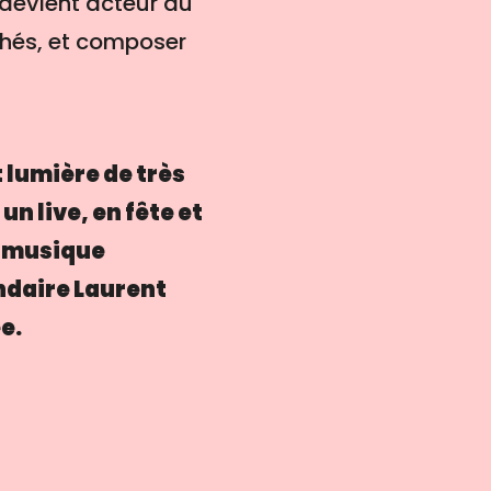
r devient acteur du
achés, et composer
 lumière de très
n live, en fête et
e musique
endaire Laurent
e.