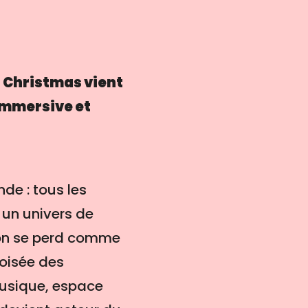
of Christmas vient
immersive et
de : tous les
 un univers de
l'on se perd comme
roisée des
musique, espace