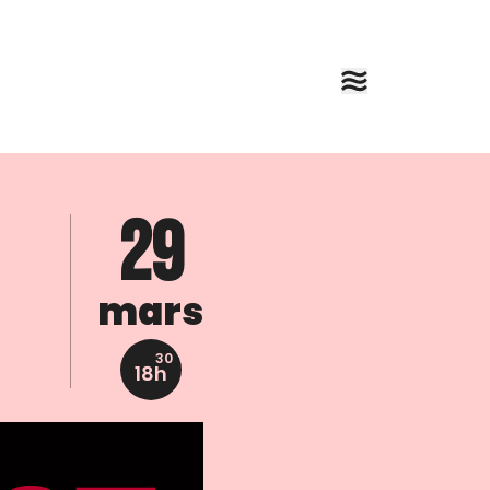
29
mars
30
18h