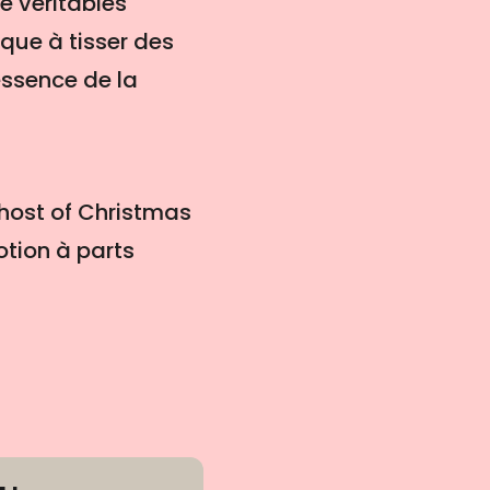
e véritables
ique à tisser des
ssence de la
host of Christmas
otion à parts