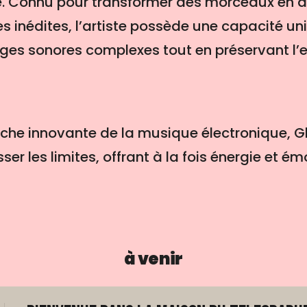
e. Connu pour transformer des morceaux en d
s inédites, l’artiste possède une capacité un
es sonores complexes tout en préservant l’e
che innovante de la musique électronique, G
er les limites, offrant à la fois énergie et ém
à venir