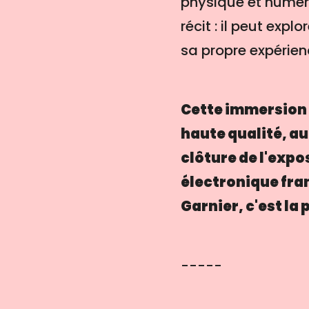
physique et numériq
récit : il peut exp
sa propre expérienc
Cette immersion 
haute qualité, au
clôture de l'expo
électronique fran
Garnier, c'est la
-----