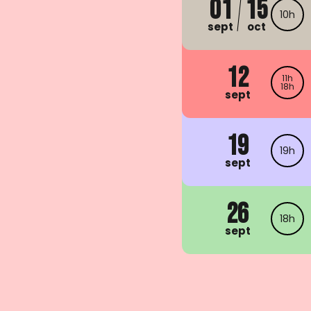
01
15
10h
sept
oct
12
11h
18h
sept
19
19h
sept
26
18h
sept