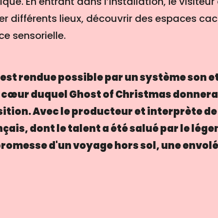
ue. En entrant dans l’installation, le visiteu
lorer différents lieux, découvrir des espaces c
e sensorielle.
est rendue possible par un système son et
 cœur duquel Ghost of Christmas donnera u
sition. Avec le producteur et interprète d
çais, dont le talent a été salué par le lég
 promesse d'un voyage hors sol, une envolé