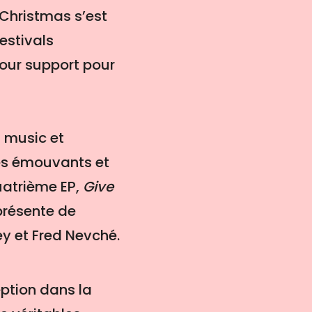
 Christmas s’est
estivals
tour support pour
s music et
es émouvants et
uatrième EP,
Give
 présente de
y et Fred Nevché.
eption dans la