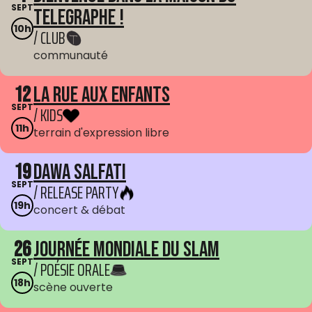
SEPT
Telegraphe !
10h
/ CLUB
communauté
12
La Rue aux enfants
SEPT
/ KIDS
11h
terrain d'expression libre
19
Dawa Salfati
SEPT
/ RELEASE PARTY
19h
concert & débat
26
Journée mondiale du Slam
SEPT
/ POÉSIE ORALE
18h
scène ouverte