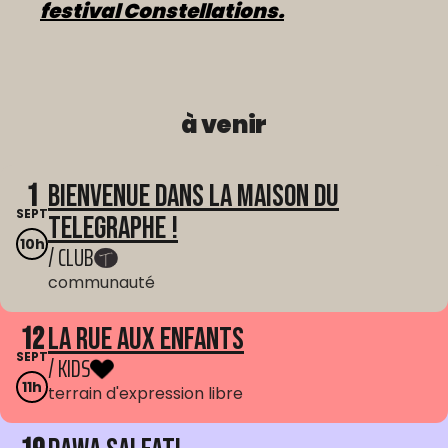
festival Constellations.
à venir
1
Bienvenue dans La Maison du
SEPT
Telegraphe !
10h
/ CLUB
communauté
12
La Rue aux enfants
SEPT
/ KIDS
11h
terrain d'expression libre