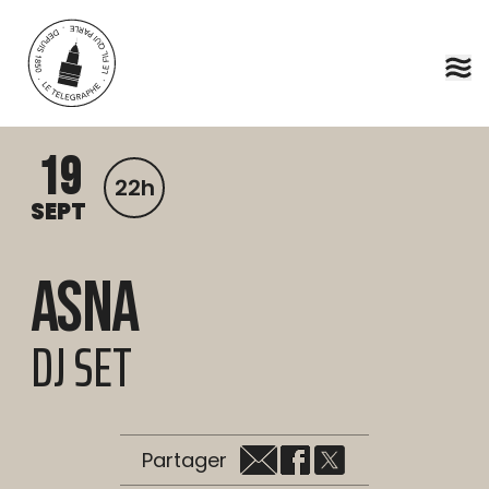
Aller au contenu principal
19
22h
SEPT
Asna
DJ SET
Partager