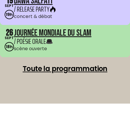
19
Dawa Salfati
SEPT
/ RELEASE PARTY
19h
concert & débat
26
Journée mondiale du Slam
SEPT
/ POÉSIE ORALE
18h
scène ouverte
Toute la programmation