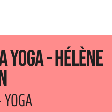
a Yoga - Hélène
n
- YOGA