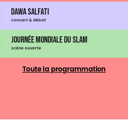
Dawa Salfati
concert & débat
Journée mondiale du Slam
scène ouverte
Toute la programmation