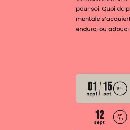
pour soi. Quoi de 
mentale s’acquiert,
endurci ou adouci
01
15
10h
sept
oct
12
11h
18h
sept