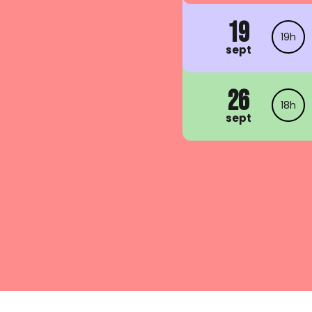
19
19h
sept
26
18h
sept