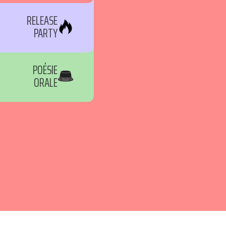
RELEASE
PARTY
POÉSIE
ORALE