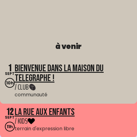
à venir
1
Bienvenue dans La Maison du
SEPT
Telegraphe !
10h
/ CLUB
communauté
12
La Rue aux enfants
SEPT
/ KIDS
11h
terrain d'expression libre