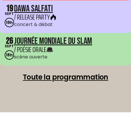
19
Dawa Salfati
SEPT
/ RELEASE PARTY
19h
concert & débat
26
Journée mondiale du Slam
SEPT
/ POÉSIE ORALE
18h
scène ouverte
Toute la programmation