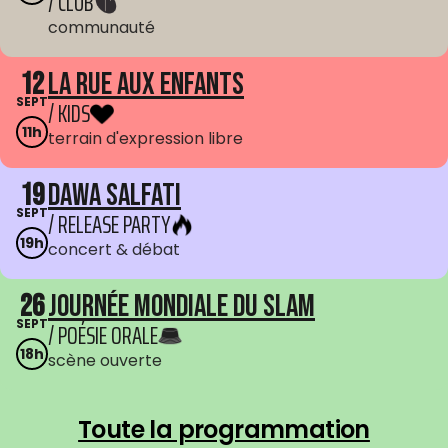
/ CLUB
communauté
12
La Rue aux enfants
SEPT
/ KIDS
11h
terrain d'expression libre
19
Dawa Salfati
SEPT
/ RELEASE PARTY
19h
concert & débat
26
Journée mondiale du Slam
SEPT
/ POÉSIE ORALE
18h
scène ouverte
Toute la programmation