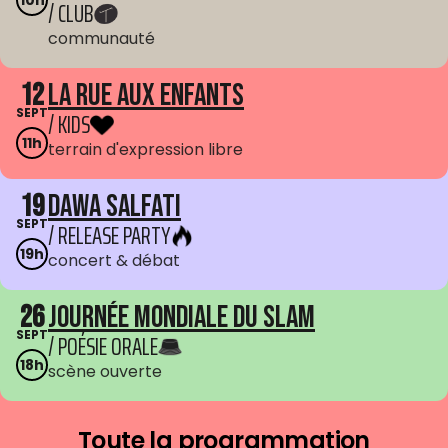
10h
/ CLUB
communauté
12
La Rue aux enfants
SEPT
/ KIDS
11h
terrain d'expression libre
19
Dawa Salfati
SEPT
/ RELEASE PARTY
19h
concert & débat
26
Journée mondiale du Slam
SEPT
/ POÉSIE ORALE
18h
scène ouverte
Toute la programmation