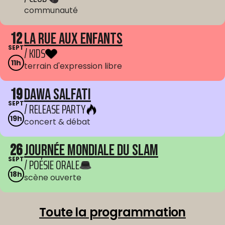
communauté
12
La Rue aux enfants
SEPT
/ KIDS
11h
terrain d'expression libre
19
Dawa Salfati
SEPT
/ RELEASE PARTY
19h
concert & débat
26
Journée mondiale du Slam
SEPT
/ POÉSIE ORALE
18h
scène ouverte
Toute la programmation